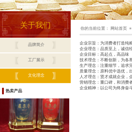
关于我们
你的当前位置：
网站首页
≡
企业宗旨：为消费者打造纯
品牌简介
企业理念：品质至上，诚信
渝涪老窖
企业目标：高起点，高品味
工厂展示
技术理念：不断创新，为各
生产理念：注重细节，追求
质量理念：原料优中选优，
文化理念
人才理念：贤才成就企业，
营销理念：重口碑，和消费
企业精神：以公司为终身奋
热卖产品