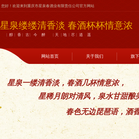
您好！欢迎来到重庆市星泉春酒业有限责任公司官方网站
星泉缕缕清香淡 春酒杯杯情意浓
醇香古今醉 天地尽逍遥
网站首页
关于我们
旗
星泉一缕清香淡，春酒几杯情意浓，
星稀月朗对清风，泉水甘甜酿
春色无边琵琶语，酒