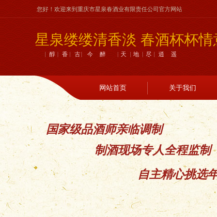
您好！欢迎来到重庆市星泉春酒业有限责任公司官方网站
星泉缕缕清香淡 春酒杯杯情
醇香古今醉 天地尽逍遥
网站首页
关于我们
国家级品酒师亲临调制
制酒现场专人全程监制
自主精心挑选