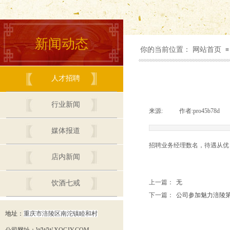
新闻动态
你的当前位置：
网站首页
≡
人才招聘
行业新闻
来源:
|
作者:
pro45b78d
|
媒体报道
招聘业务经理数名，待遇从优，详
店内新闻
上一篇：
无
饮酒七戒
联系我们
下一篇：
公司参加魅力涪陵第四..
地址：
重庆市涪陵区南沱镇睦和村