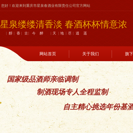
您好！欢迎来到重庆市星泉春酒业有限责任公司官方网站
星泉缕缕清香淡 春酒杯杯情意浓
醇香古今醉 天地尽逍遥
网站首页
关于我们
旗
国家级品酒师亲临调制
制酒现场专人全程监制
自主精心挑选年份基