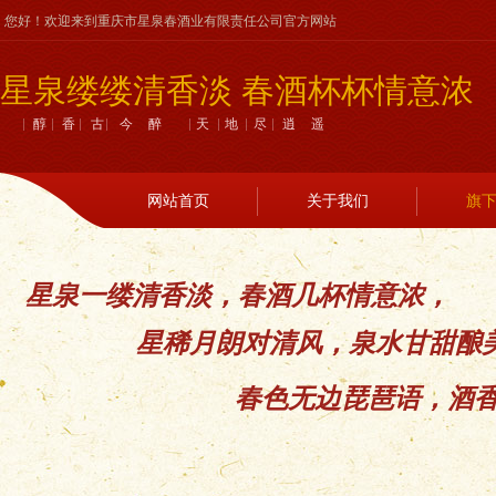
您好！欢迎来到重庆市星泉春酒业有限责任公司官方网站
星泉缕缕清香淡 春酒杯杯情意浓
醇香古今醉 天地尽逍遥
网站首页
关于我们
旗
星泉一缕清香淡，春酒几杯情意浓，
星稀月朗对清风，泉水甘甜酿
春色无边琵琶语，酒