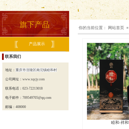
旗下产品
你的当前位置：
网站首页
≡
产品展示
联系我们
地址：
重庆市涪陵区南沱镇睦和村
公司网址：
www.xqcjy.com
联系电话：023-72213018
电子邮件：
709549705
@qq.com
邮编：408000
睦和-祥