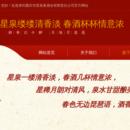
您好！欢迎来到重庆市星泉春酒业有限责任公司官方网站
星泉缕缕清香淡 春酒杯杯情意浓
醇香古今醉 天地尽逍遥
网站首页
关于我们
旗
星泉一缕清香淡，春酒几杯情意浓，
星稀月朗对清风，泉水甘甜酿
春色无边琵琶语，酒