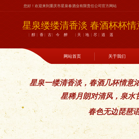
您好！欢迎来到重庆市星泉春酒业有限责任公司官方网站
星泉缕缕清香淡 春酒杯杯情
醇香古今醉 天地尽逍遥
网站首页
关于我们
星泉一缕清香淡，春酒几杯情意
星稀月朗对清风，泉水
春色无边琵琶