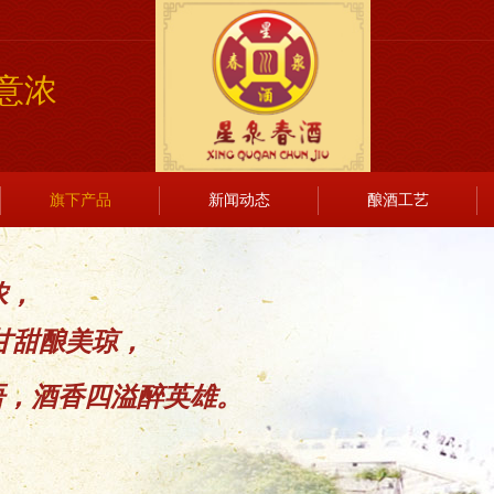
意浓
旗下产品
新闻动态
酿酒工艺
浓，
甘甜酿美琼，
语，酒香四溢醉英雄。