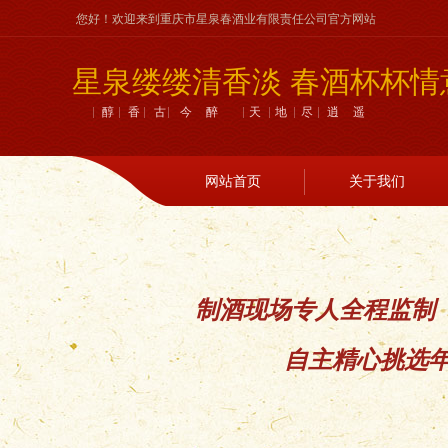
您好！欢迎来到重庆市星泉春酒业有限责任公司官方网站
星泉缕缕清香淡 春酒杯杯情
醇香古今醉 天地尽逍遥
网站首页
关于我们
制酒现场专人全程监制
自主精心挑选