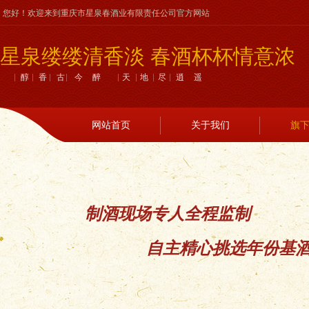
您好！欢迎来到重庆市星泉春酒业有限责任公司官方网站
星泉缕缕清香淡 春酒杯杯情意浓
醇香古今醉 天地尽逍遥
网站首页
关于我们
旗
制酒现场专人全程监制
自主精心挑选年份基