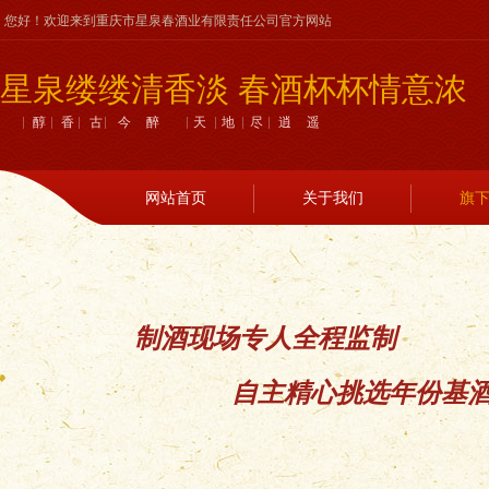
您好！欢迎来到重庆市星泉春酒业有限责任公司官方网站
星泉缕缕清香淡 春酒杯杯情意浓
醇香古今醉 天地尽逍遥
网站首页
关于我们
旗
制酒现场专人全程监制
自主精心挑选年份基