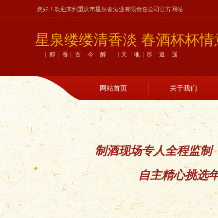
您好！欢迎来到重庆市星泉春酒业有限责任公司官方网站
星泉缕缕清香淡 春酒杯杯情
醇香古今醉 天地尽逍遥
网站首页
关于我们
制酒现场专人全程监制
自主精心挑选